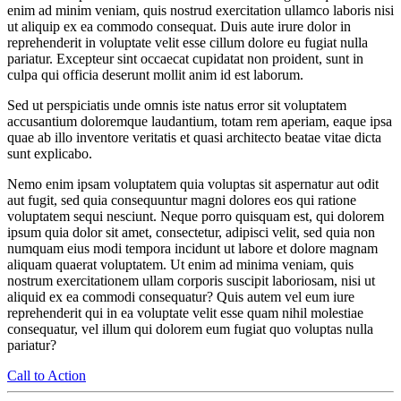
enim ad minim veniam, quis nostrud exercitation ullamco laboris nisi
ut aliquip ex ea commodo consequat. Duis aute irure dolor in
reprehenderit in voluptate velit esse cillum dolore eu fugiat nulla
pariatur. Excepteur sint occaecat cupidatat non proident, sunt in
culpa qui officia deserunt mollit anim id est laborum.
Sed ut perspiciatis unde omnis iste natus error sit voluptatem
accusantium doloremque laudantium, totam rem aperiam, eaque ipsa
quae ab illo inventore veritatis et quasi architecto beatae vitae dicta
sunt explicabo.
Nemo enim ipsam voluptatem quia voluptas sit aspernatur aut odit
aut fugit, sed quia consequuntur magni dolores eos qui ratione
voluptatem sequi nesciunt. Neque porro quisquam est, qui dolorem
ipsum quia dolor sit amet, consectetur, adipisci velit, sed quia non
numquam eius modi tempora incidunt ut labore et dolore magnam
aliquam quaerat voluptatem. Ut enim ad minima veniam, quis
nostrum exercitationem ullam corporis suscipit laboriosam, nisi ut
aliquid ex ea commodi consequatur? Quis autem vel eum iure
reprehenderit qui in ea voluptate velit esse quam nihil molestiae
consequatur, vel illum qui dolorem eum fugiat quo voluptas nulla
pariatur?
Call to Action